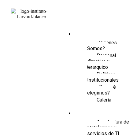
Conocénos
¿Quiénes
Somos?
Personal
directivo y
jerarquico
Políticas
Institucionales
¿Por qué
elegirnos?
Galería
Programas de Estudio
Arquitectura de
plataformas y
servicios de TI