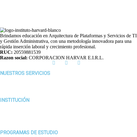
Brindamos educación en Arquitectura de Plataformas y Servicios de TI
y Gestión Administrativa, con una metodología innovadora para una
rápida inserción laboral y crecimiento profesional.
RUC:
20559881539
Razon social:
CORPORACION HARVAR E.I.R.L.
NUESTROS SERVICIOS
Biblioteca virtual
Admisión
Matrícula
INSTITUCIÓN
¿Quiénes somos?
Misión, Visión y Valores
Personal Directivo y Jerárquico
Documentos de Gestión
PROGRAMAS DE ESTUDIO